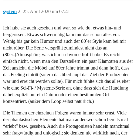
system
2
25. April 2020 um 07:41
Ich habe sie auch gesehen und war, so wie du, etwas hin- und
hergerissen. Etwas schwermütig kam mir das schon alles vor.
Wenig bis gar kein Humor und auch der 80`er Style kam bei mir
nicht rüber. Die Serie versprüht zumindest nicht das an
(80er-)Atmosphäre, was ich mir davon erhofft habe. Es reicht
einfach nicht, wenn man den Darstellern ein paar Klamotten aus der
Zeit anzieht, die Möbel auf 80er Jahre trimmt und dann hofft, dass
das Feeling eintritt (sofern das überhaupt das Ziel der Produzenten
war und erreicht werden sollte). Für mich fühlte sich das alles eher
wie eine Sci-Fi- / Mysterie-Serie an, ohne dass sich die Handlung
dabei explizit auf ein Datum oder einen bestimmten Ort
konzentriert. (außer dem Loop selbst natürlich.)
Die Themen der einzelnen Folgen waren immer sehr ernst. Viele
der phantastischen Elemente hat man anderswo schon bereits mal
“erlebt” bzw. gesehen. Auch die Protagonisten handeln manchmal
sehr fragwürdig und unlogisch; sie denken nie wirklich nach, der